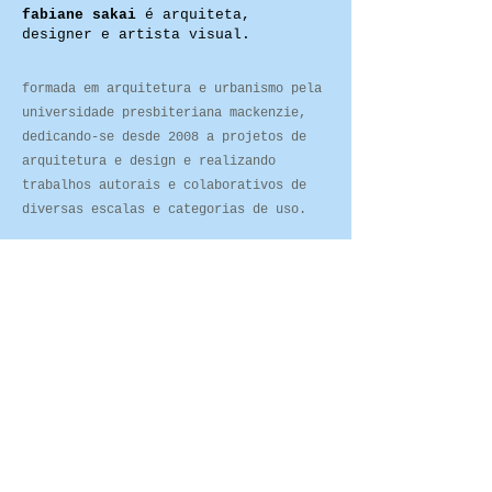
fabiane sakai
é arquiteta,
designer e artista visual.
formada em arquitetura e urbanismo pela
universidade presbiteriana mackenzie,
dedicando-se desde 2008 a projetos de
arquitetura e design e realizando
trabalhos autorais e colaborativos de
diversas escalas e categorias de uso.
foi coordenadora da mm18 arquitetura e
metro arquitetos, participando de
projetos de conceito público e privado,
mobiliário, intervenções urbanas,
retrofit, projetos institucionais,
corporativos, residenciais e
gastronômicos, para clientes como
airbnb, uber, accor hotels, vtex, gb65,
nestlé, masp, planta inc e gru airport.